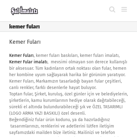
Skip
to
content
kemer fuları
Kemer Fuları
Kemer Fuları
, kemer fuları baskıları, kemer fuları imalatı,
Kemer Fular imalatı
, mevsimi olmayan son derece kullanışlı
bir aksesuar. Tüm kadınların ortak noktası olan fular, hemen
her kombine uyum sağlayarak harika bir görünüm yaratıyor.
Kemer Fuları, Markamızın tasarladığı bayan fular çeşitleri,
canlı renkler, farklı desenlerle hayat buluyor.
Toptan fular, Şirket, kuruluş, özel günler için ve belediyelerin,
şirketlerin, kamu kurumlarının hediye olarak dağıtabileceği,
sürekli el altında bulundurabileceği şık ve ÖZEL TASARIMLI
(LOGO ARMA YAZI BASKILI) özel desenli.
Beğendiğiniz fular ürün kodunu, ya da hazırladığınız
tasarımlarınızı, renklerini ve adetlerini lütfen iletişim
sayfamızdaki mailden bize iletiniz. Mailinizi ve telefon