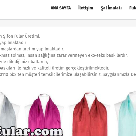
ANA SAYFA
İletişim
Şal İmalatı
Ful
n Şifon Fular Üretimi,
 yapılmaktadır
 kumaşlardan üretim yapılmaktadır.
ıkmaz solmaz, insan sağlığına zarar vermeyen eko-teks baskılardır.
zde dilediğiniz ebatlarda,
skıları ile hızlı ve kaliteli üretim gerçekleştirilmektedir.
 5450110 pbx ten müşteri temsilcilerimize ulaşabilirsiniz. Saygılarımızla 