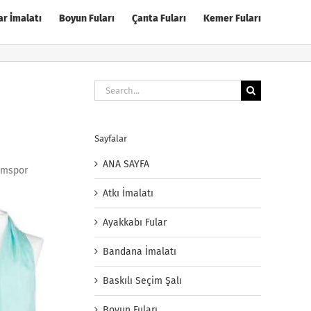
ar İmalatı
Boyun Fuları
Çanta Fuları
Kemer Fuları
Search
for:
Sayfalar
ANA SAYFA
Demspor
Atkı İmalatı
Ayakkabı Fular
Bandana İmalatı
Baskılı Seçim Şalı
Boyun Fuları