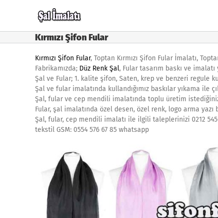
Skip
to
content
Kırmızı Şifon Fular
Kırmızı Şifon Fular
, Toptan Kırmızı Şifon Fular İmalatı, Topta
Fabrikamızda;
Düz Renk Şal
, Fular tasarım baskı ve imalatı
Şal ve Fular; 1. kalite şifon, Saten, krep ve benzeri regule
Şal ve fular imalatında kullandığımız baskılar yıkama ile ç
Şal, fular ve cep mendili imalatında toplu üretim istediğini
Fular, şal imalatında özel desen, özel renk, logo arma yazı ba
Şal, fular, cep mendili imalatı ile ilgili taleplerinizi 0212
tekstil GSM: 0554 576 67 85 whatsapp