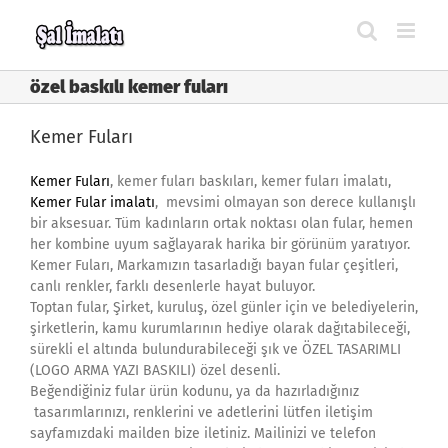
Skip
to
content
özel baskılı kemer fuları
Kemer Fuları
Kemer Fuları
, kemer fuları baskıları, kemer fuları imalatı,
Kemer Fular imalatı
, mevsimi olmayan son derece kullanışlı
bir aksesuar. Tüm kadınların ortak noktası olan fular, hemen
her kombine uyum sağlayarak harika bir görünüm yaratıyor.
Kemer Fuları, Markamızın tasarladığı bayan fular çeşitleri,
canlı renkler, farklı desenlerle hayat buluyor.
Toptan fular, Şirket, kuruluş, özel günler için ve belediyelerin,
şirketlerin, kamu kurumlarının hediye olarak dağıtabileceği,
sürekli el altında bulundurabileceği şık ve ÖZEL TASARIMLI
(LOGO ARMA YAZI BASKILI) özel desenli.
Beğendiğiniz fular ürün kodunu, ya da hazırladığınız
tasarımlarınızı, renklerini ve adetlerini lütfen iletişim
sayfamızdaki mailden bize iletiniz. Mailinizi ve telefon