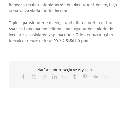
Bandana imalatı taleplerinizde dilediğiniz renk desen, logo
arma ve yazılarla üretim imkanı.
Toplu siparişlerinizde dilediğiniz ebatlarda üretim imkanı.
Aşağıda bandana modellerini sunduğumuz desenlerle de
logo arma baskılarda yapılmaktadır. Taleplerinizi müşteri
temsilcilerimize iletiniz. 90 212 5450110 pbx
Platformunuzu seçin ve Paylaşın!
Facebook
X
Reddit
LinkedIn
WhatsApp
Tumblr
Pinterest
Vk
Email