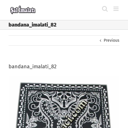
Skip
to
content
bandana_imalati_82
Previous
bandana_imalati_82