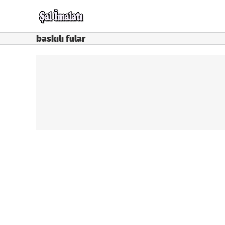
Skip
to
content
baskılı fular