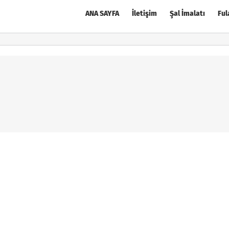
ANA SAYFA
İletişim
Şal İmalatı
Ful