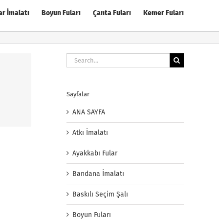
ar İmalatı
Boyun Fuları
Çanta Fuları
Kemer Fuları
Search
for:
Sayfalar
ANA SAYFA
Atkı İmalatı
Ayakkabı Fular
Bandana İmalatı
Baskılı Seçim Şalı
Boyun Fuları