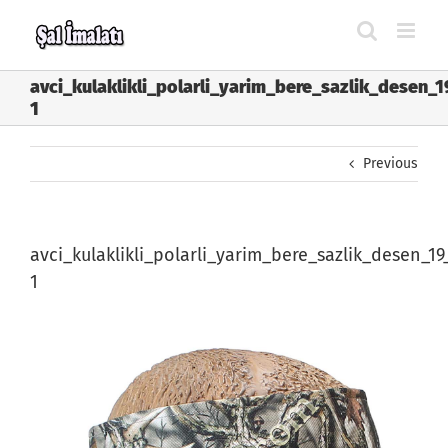
Skip
to
content
avci_kulaklikli_polarli_yarim_bere_sazlik_desen_1
1
Previous
avci_kulaklikli_polarli_yarim_bere_sazlik_desen_19
1