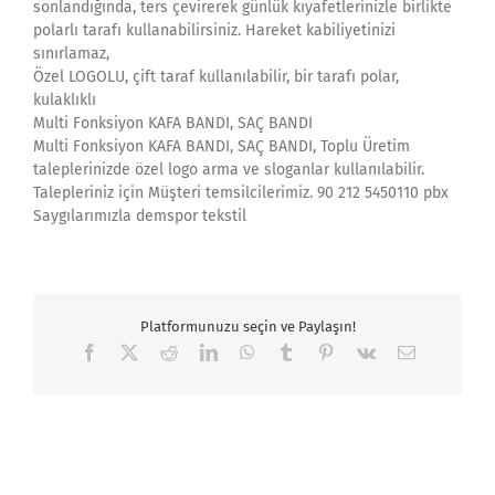
sonlandığında, ters çevirerek günlük kıyafetlerinizle birlikte
polarlı tarafı kullanabilirsiniz. Hareket kabiliyetinizi
sınırlamaz,
Özel LOGOLU, çift taraf kullanılabilir, bir tarafı polar,
kulaklıklı
Multi Fonksiyon KAFA BANDI, SAÇ BANDI
Multi Fonksiyon KAFA BANDI, SAÇ BANDI, Toplu Üretim
taleplerinizde özel logo arma ve sloganlar kullanılabilir.
Talepleriniz için Müşteri temsilcilerimiz. 90 212 5450110 pbx
Saygılarımızla demspor tekstil
Platformunuzu seçin ve Paylaşın!
Facebook
X
Reddit
LinkedIn
WhatsApp
Tumblr
Pinterest
Vk
Email