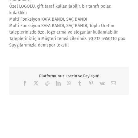
Özel LOGOLU, çift taraf kullanılabilir, bir tarafı polar,
kulaklıklı
Multi Fonksiyon KAFA BANDI, SAÇ BANDI
Multi Fonksiyon KAFA BANDI, SAÇ BANDI, Toplu Üretim
taleplerinizde özel logo arma ve sloganlar kullanılabilir.
Talepleriniz için Müşteri temsilcilerimiz. 90 212 5450110 pbx
Saygılarımızla demspor tekstil
Platformunuzu seçin ve Paylaşın!
Facebook
X
Reddit
LinkedIn
WhatsApp
Tumblr
Pinterest
Vk
Email