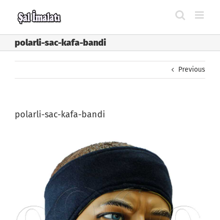
Skip
to
content
polarli-sac-kafa-bandi
Previous
polarli-sac-kafa-bandi